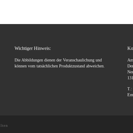
Wichtiger Hinweis:
Ko
Die Abbildungen dienen der Veranschaulichung und
Am
können vom tatsächlichen Produktzustand abweichen.
Den
Ne
131
T.:
Ema
lten