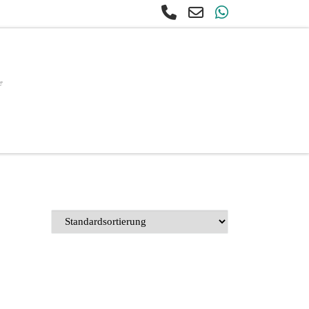
e
earch