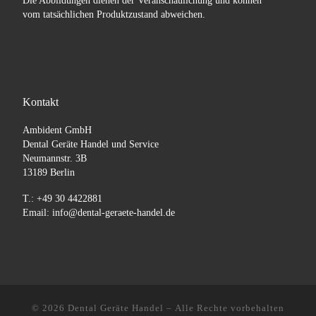
Die Abbildungen dienen der Veranschaulichung und können
vom tatsächlichen Produktzustand abweichen.
Kontakt
Ambident GmbH
Dental Geräte Handel und Service
Neumannstr. 3B
13189 Berlin
T.: +49 30 4422881
Email: info@dental-geraete-handel.de
© 2026
Dental Geräte Handel
– Alle Rechte vorbehalten