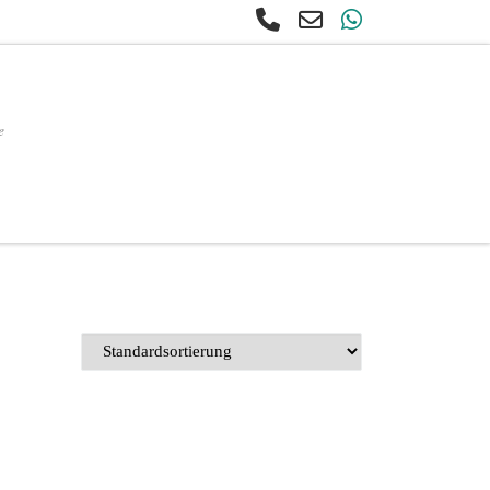
e
earch