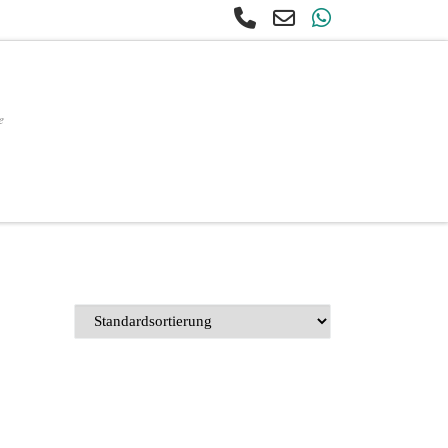
e
earch