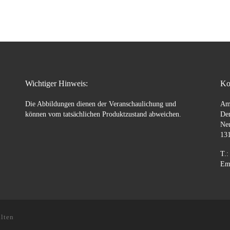
Wichtiger Hinweis:
Ko
Die Abbildungen dienen der Veranschaulichung und
Am
können vom tatsächlichen Produktzustand abweichen.
Den
Ne
131
T.:
Ema
lten