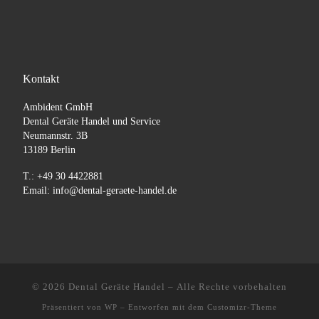
Kontakt
Ambident GmbH
Dental Geräte Handel und Service
Neumannstr. 3B
13189 Berlin
T.: +49 30 4422881
Email: info@dental-geraete-handel.de
© 2026
Dental Geräte Handel
– Alle Rechte vorbehalten
Präsentiert von
WP
– Entworfen mit dem
Customizr-Theme