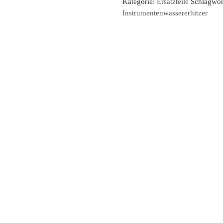
Kategorie:
Ersatzteile
Schlagwör
Instrumentenwassererhitzer