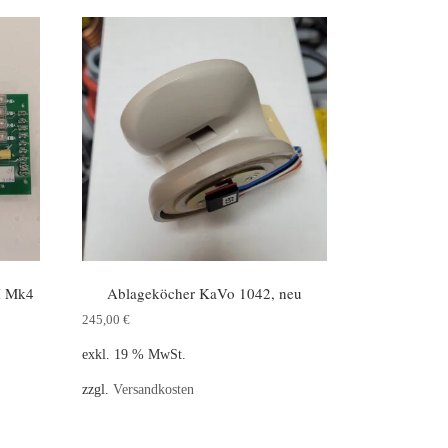
X Mk4
Ablageköcher KaVo 1042, neu
245,00
€
exkl. 19 % MwSt.
zzgl.
Versandkosten