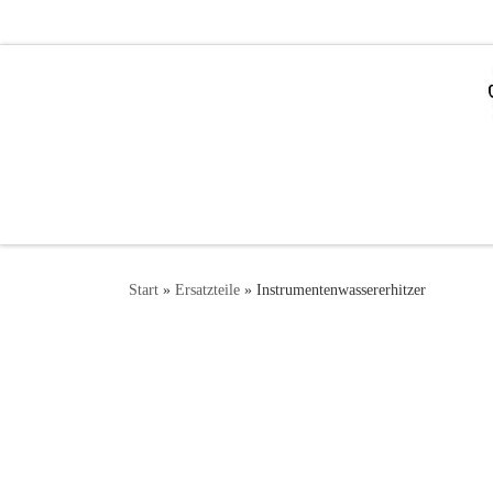
Zum Inhalt springen
Start
»
Ersatzteile
»
Instrumentenwassererhitzer