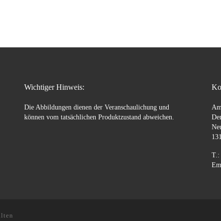
Wichtiger Hinweis:
Ko
Die Abbildungen dienen der Veranschaulichung und
Am
können vom tatsächlichen Produktzustand abweichen.
Den
Ne
131
T.:
Ema
lten