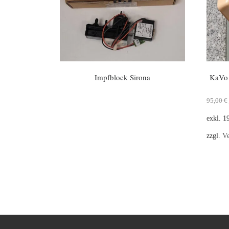
Impfblock Sirona
KaVo 
95,00
€
exkl. 
zzgl.
Ve