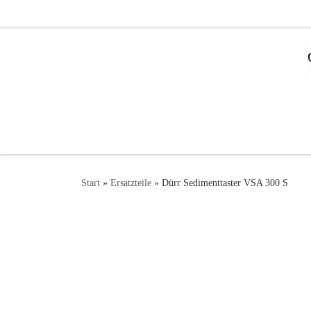
Zum Inhalt springen
Start
»
Ersatzteile
»
Dürr Sedimenttaster VSA 300 S