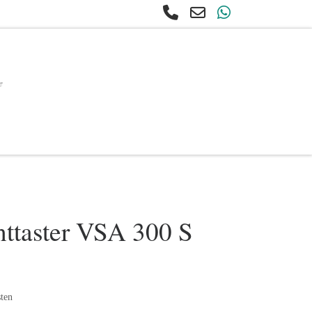
e
earch
ttaster VSA 300 S
ten